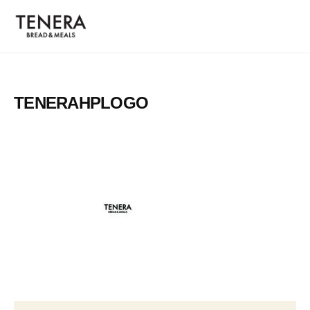
T
コ
E
ン
N
テ
E
T
B
ン
R
E
R
A
ツ
E
N
TENERAHPLOGO
へ
A
E
ス
D
R
&
キ
A
M
ッ
E
プ
A
L
S